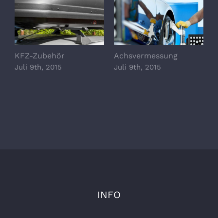
KFZ-Zubehör
Achsvermessung
E
Juli 9th, 2015
Juli 9th, 2015
J
INFO