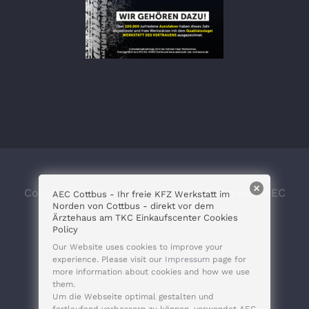
Copyright 2012 - 2026 | All Rights Reserved | AEC
AEC Cottbus - Ihr freie KFZ Werkstatt im
Norden von Cottbus - direkt vor dem
Cottbus
Ärztehaus am TKC Einkaufscenter Cookies
Policy
Our Website uses cookies to improve your
experience. Please visit our
Impressum
page for
more information about cookies and how we use
them.
Um die Webseite optimal gestalten und