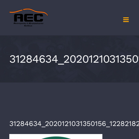
Zum
Inhalt
springen
31284634_2020121031350
31284634_2020121031350156_1228218