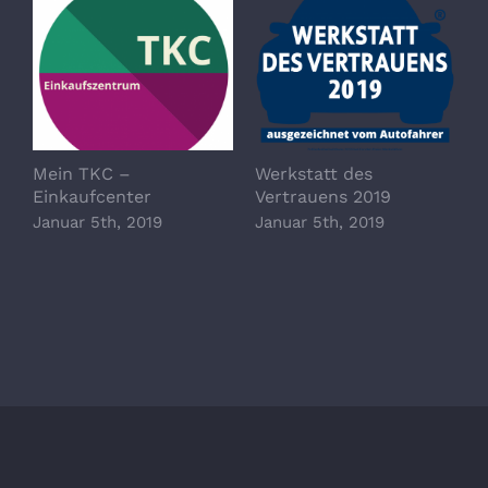
Mein TKC –
Werkstatt des
Z
Einkaufcenter
Vertrauens 2019
W
S
Januar 5th, 2019
Januar 5th, 2019
H
A