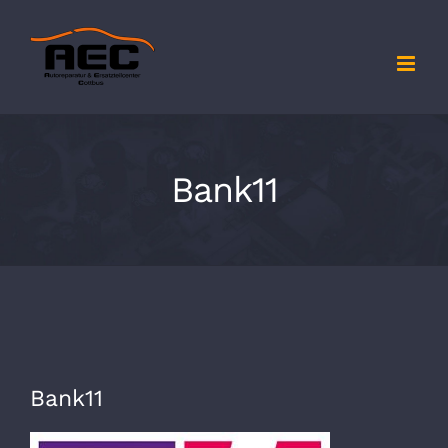
Zum
Inhalt
springen
Bank11
Bank11