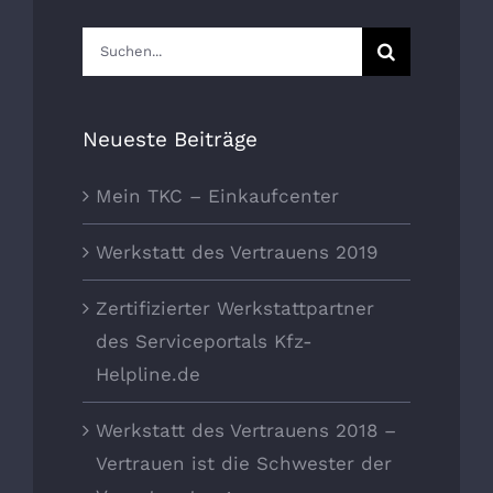
Suche
nach:
Neueste Beiträge
Mein TKC – Einkaufcenter
Werkstatt des Vertrauens 2019
Zertifizierter Werkstattpartner
des Serviceportals Kfz-
Helpline.de
Werkstatt des Vertrauens 2018 –
Vertrauen ist die Schwester der