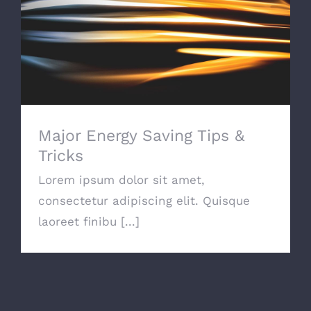
Major Energy Saving Tips & Tricks
Major Energy Saving Tips &
Tricks
Lorem ipsum dolor sit amet,
consectetur adipiscing elit. Quisque
laoreet finibu [...]